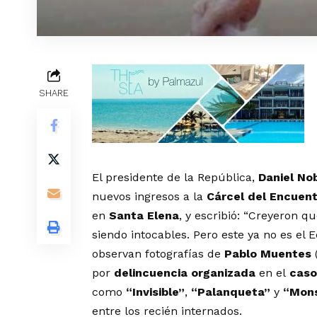
SHARE
El presidente de la República,
Daniel No
nuevos ingresos a la
Cárcel del Encuen
en
Santa Elena
, y escribió: “Creyeron q
siendo intocables. Pero este ya no es el 
observan fotografías de
Pablo Muentes
por
delincuencia organizada
en el
caso
como
“Invisible”
,
“Palanqueta”
y
“Mons
entre los recién internados.