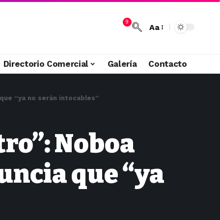
9
Aa
Directorio Comercial
Galería
Contacto
 que “ya no serán intocables”
tro”: Noboa
nuncia que “ya