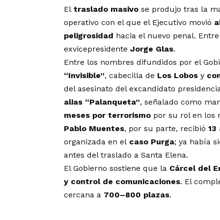
El
traslado masivo
se produjo tras la m
operativo con el que el Ejecutivo movió
a
peligrosidad
hacia el nuevo penal. Entre
exvicepresidente
Jorge Glas
.
Entre los nombres difundidos por el Gob
“Invisible”
, cabecilla de
Los Lobos
y
co
del asesinato del excandidato presidenci
alias “Palanqueta”
, señalado como ma
meses por terrorismo
por su rol en los
Pablo Muentes
, por su parte, recibió
13
organizada en el
caso Purga
; ya había 
antes del traslado a Santa Elena.
El Gobierno sostiene que la
Cárcel del 
y control de comunicaciones
. El compl
cercana a
700–800 plazas
.