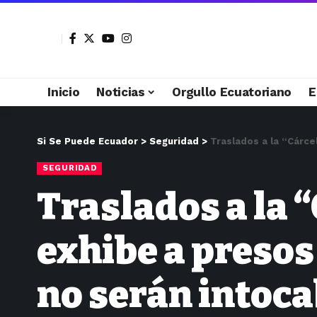
Inicio
Noticias
Orgullo Ecuatoriano
E
Si Se Puede Ecuador
>
Seguridad
>
Traslados a la “Cárce
SEGURIDAD
Traslados a la 
exhibe a presos 
no serán intoca