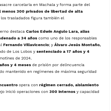
asacre carcelaria en Machala y forma parte del
l menos 300 privados de libertad de alta
 los trasladados figura también el
ierno destaca
Carlos Edwin Angulo Lara, alias
ndenado a 34 años
como uno de los responsables
al
Fernando Villavicencio
; y
Álvaro Jesús Montaño,
ndo de Los Lobos y
sentenciado a 17 años y 4
 motines de 2024.
 años y 4 meses
de prisión por delincuencia
sido mantenido en regímenes de máxima seguridad
Encuentro
opera con
régimen cerrado, aislamiento
ejo inició operaciones con
300 internos
y capacidad