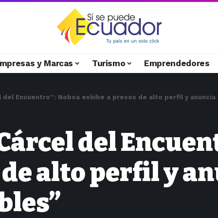
mpresas y Marcas
Turismo
Emprendedores
l del Encuentro”: Noboa exhibe a presos de alto perfil y anuncia
“Cárcel del Encuen
de alto perfil y a
bles”