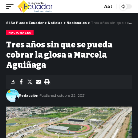
Aa
Si Se Puede Ecuador
>
Noticias
>
Nacionales
>
Tres años sin que se pueda cobrar la glosa a Marcela Aguiñaga
NACIONALES
Tres años sin que se pueda
cobrar la glosa a Marcela
Aguiñaga
Redacción
Published octubre 22, 2021