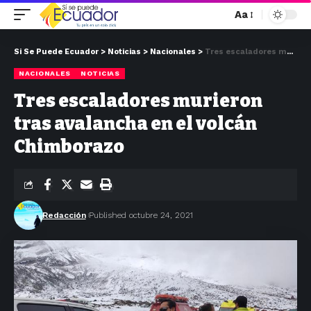
Aa
Si Se Puede Ecuador
>
Noticias
>
Nacionales
>
Tres escaladores murieron tras avalancha en el volcán Chimborazo
NACIONALES
NOTICIAS
Tres escaladores murieron
tras avalancha en el volcán
Chimborazo
Redacción
Published octubre 24, 2021