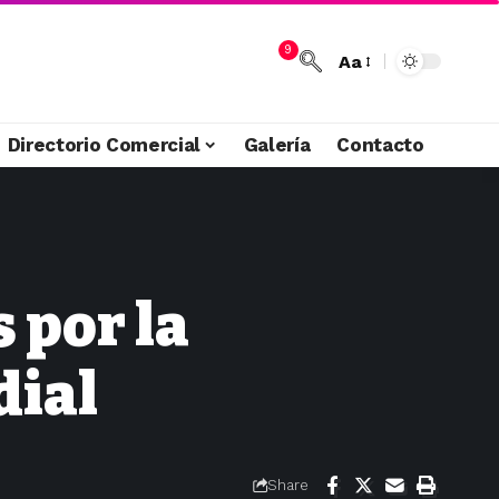
9
Aa
Directorio Comercial
Galería
Contacto
 por la
dial
Share