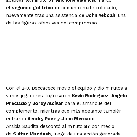
golpear. Al minuto
51
,
Anthony Valencia
marcó
el
segundo gol tricolor
con un remate colocado,
nuevamente tras una asistencia de
John Yeboah
, una
de las figuras ofensivas del compromiso.
Con el 2-0, Beccacece movió el equipo y dio minutos a
varios jugadores. Ingresaron
Kevin Rodríguez
,
Ángelo
Preciado
y
Jordy Alcívar
para el arranque del
complemento, mientras que más adelante también
entraron
Kendry Páez
y
John Mercado
.
Arabia Saudita descontó al minuto
87
por medio
de
Sultan Mandash
, luego de una acción generada