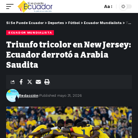
Aa
Si Se Puede Ecuador
>
Deportes
>
Fútbol
>
Ecuador Mundialista
>
Triunfo tricolor en New Jersey: Ecuador derrotó a Arabia Saudita
ECUADOR MUNDIALISTA
Triunfo tricolor en New Jersey:
Ecuador derrotó a Arabia
Saudita
Redacción
Published mayo 31, 2026