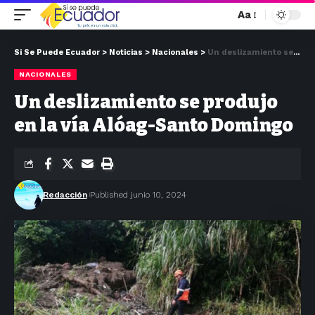
Aa
Si Se Puede Ecuador
>
Noticias
>
Nacionales
>
Un deslizamiento se produjo en la vía Alóag-Santo Domingo
NACIONALES
Un deslizamiento se produjo
en la vía Alóag-Santo Domingo
Redacción
Published junio 10, 2024