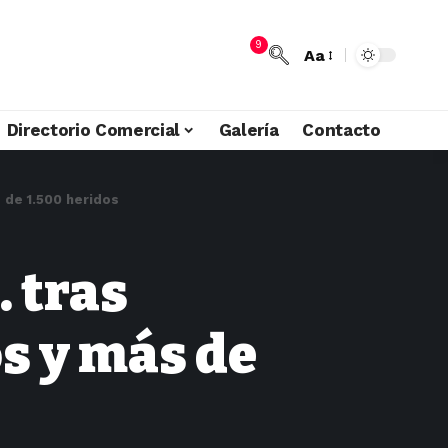
9
Aa
Directorio Comercial
Galería
Contacto
 de 1.500 heridos
. tras
s y más de