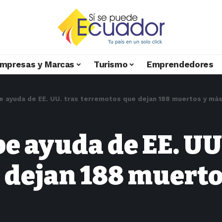
mpresas y Marcas
Turismo
Emprendedores
e ayuda de EE. UU. tras terremotos que dejan 188 muertos y más
e ayuda de EE. UU
 dejan 188 muerto