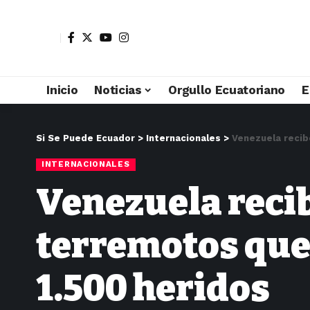
Inicio
Noticias
Orgullo Ecuatoriano
E
Si Se Puede Ecuador
>
Internacionales
>
Venezuela recib
INTERNACIONALES
Venezuela recib
terremotos que
1.500 heridos