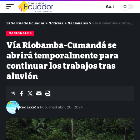
Aa
Si Se Puede Ecuador
>
Noticias
>
Nacionales
>
Vía Riobamba-Cumandá se abrirá temporalmente para continuar los trabajos tras aluvión
NACIONALES
Vía Riobamba-Cumandá se
abrirá temporalmente para
continuar los trabajos tras
aluvión
Redacción
Published abril 28, 2024