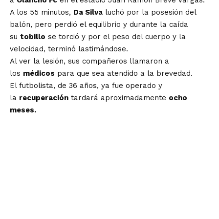
a
Olancho Fc
en el estadio Juan Ramón Brevé Vargas.
A los 55 minutos,
Da Silva
luchó por la posesión del
balón, pero perdió el equilibrio y durante la caída
su
tobillo
se torció y por el peso del cuerpo y la
velocidad, terminó lastimándose.
Al ver la lesión, sus compañeros llamaron a
los
médicos
para que sea atendido a la brevedad.
El futbolista, de 36 años, ya fue operado y
la
recuperación
tardará aproximadamente
ocho
meses.