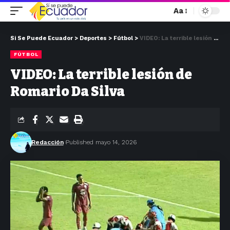
Aa
Si Se Puede Ecuador
>
Deportes
>
Fútbol
>
VIDEO: La terrible lesión de Romario Da Silva
FÚTBOL
VIDEO: La terrible lesión de
Romario Da Silva
Redacción
Published mayo 14, 2026