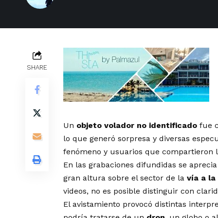
SHARE
Un
objeto volador no identificado
fue c
lo que generó sorpresa y diversas espec
fenómeno y usuarios que compartieron l
En las grabaciones difundidas se aprecia
gran altura sobre el sector de la
vía a la
videos, no es posible distinguir con clar
El avistamiento provocó distintas interp
podría tratarse de un
dron
, un globo o a