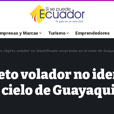
mpresas y Marcas
Turismo
Emprendedores
o objeto volador no identificado sorprende en el cielo de Guaya
eto volador no ide
 cielo de Guayaqui