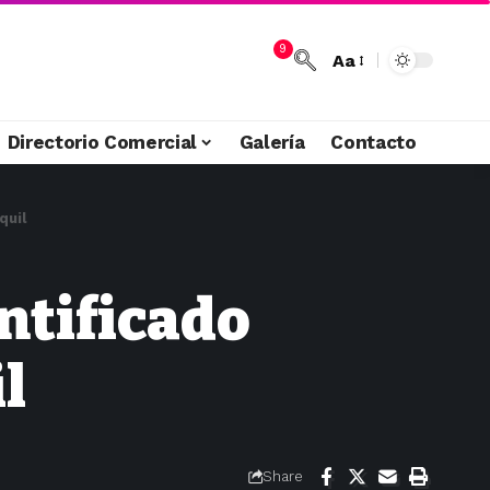
9
Aa
Directorio Comercial
Galería
Contacto
quil
ntificado
l
Share