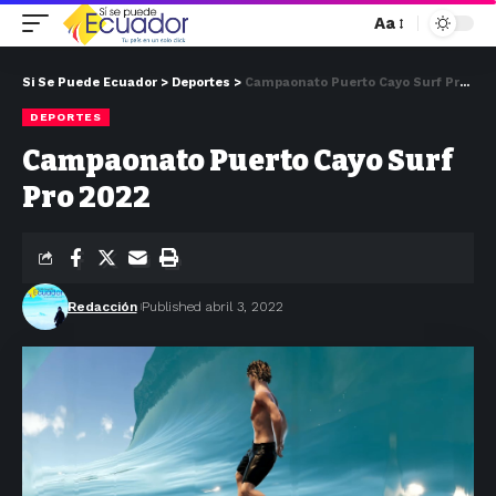
Aa
Si Se Puede Ecuador
>
Deportes
>
Campaonato Puerto Cayo Surf Pro 2022
DEPORTES
Campaonato Puerto Cayo Surf
Pro 2022
Redacción
Published abril 3, 2022