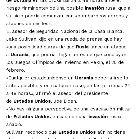
de
Ucrania
en las próximas 24 a 48 horas ante el
riesgo «inminente» de una posible
invasión
rusa, que a
su juicio podría comenzar con «bombardeos aéreos y
ataques de misiles».
El asesor de Seguridad Nacional de la Casa Blanca,
Jake Sullivan, dijo en una rueda de prensa que hay
«una posibilidad clara» de que
Rusia
lance un ataque
a
Ucrania
, que podría llegar antes de que concluyan
los Juegos Olímpicos de Invierno en Pekín, el 20 de
febrero.
«Cualquier estadounidense en
Ucrania
debería irse lo
antes posible, y en cualquier caso, en las próximas 24
a 48 horas», afirmó el asesor del presidente
de
Estados Unidos
, Joe Biden.
«No hay ninguna perspectiva de una evacuación militar
de
Estados Unidos
en caso de una
invasión
rusa»,
añadió.
Sullivan reconoció que
Estados Unidos
aún no tiene