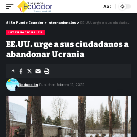
Aa
Si Se Puede Ecuador
>
Internacionales
>
EE.UU. urge a sus ciudadanos a abandonar Ucrania
INTERNACIONALES
EE.UU. urge a sus ciudadanos a
abandonar Ucrania
Redacción
Published febrero 12, 2022