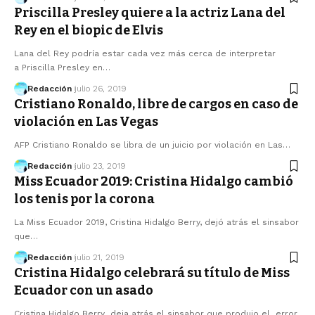
Priscilla Presley quiere a la actriz Lana del
Rey en el biopic de Elvis
Lana del Rey podría estar cada vez más cerca de interpretar
a Priscilla Presley en…
Redacción
julio 26, 2019
Cristiano Ronaldo, libre de cargos en caso de
violación en Las Vegas
AFP Cristiano Ronaldo se libra de un juicio por violación en Las…
Redacción
julio 23, 2019
Miss Ecuador 2019: Cristina Hidalgo cambió
los tenis por la corona
La Miss Ecuador 2019, Cristina Hidalgo Berry, dejó atrás el sinsabor
que…
Redacción
julio 21, 2019
Cristina Hidalgo celebrará su título de Miss
Ecuador con un asado
Cristina Hidalgo Berry deja atrás el sinsabor que produjo el error