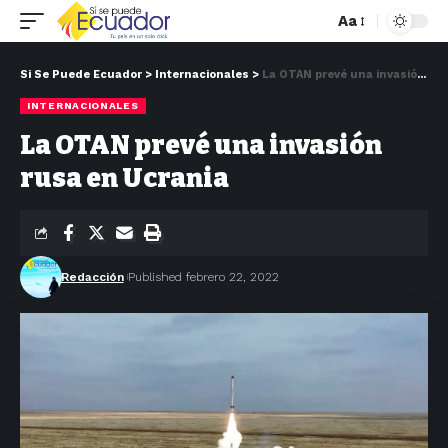
Aa
Si Se Puede Ecuador
>
Internacionales
>
La OTAN prevé una invasión rusa en Ucrania
INTERNACIONALES
La OTAN prevé una invasión
rusa en Ucrania
Redacción
Published febrero 22, 2022