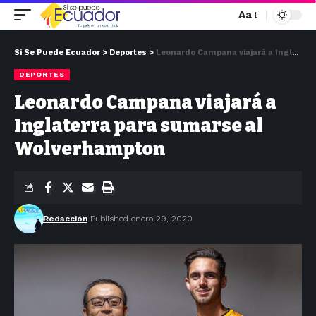
Aa
Si Se Puede Ecuador
>
Deportes
>
Leonardo Campana viajará a Inglaterra para sumarse al Wolverhampton
DEPORTES
Leonardo Campana viajará a
Inglaterra para sumarse al
Wolverhampton
Redacción
Published enero 29, 2020