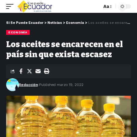
Aa
Si Se Puede Ecuador
>
Noticias
>
Economía
>
Los aceites se encarecen en el país sin que exista escasez
ECONOMÍA
Los aceites se encarecen en el
país sin que exista escasez
Redacción
Published marzo 19, 2022