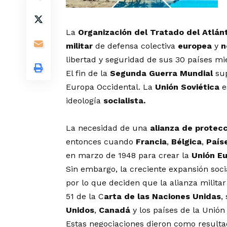
La
Organización del Tratado del Atlán
militar
de defensa colectiva
europea
y
n
libertad y seguridad de sus 30 países m
El fin de la
Segunda Guerra Mundial
sup
Europa Occidental. La
Unión Soviética
e
ideología
socialista.
La necesidad de una
alianza de protec
entonces cuando
Francia
,
Bélgica
,
País
en marzo de 1948 para crear la
Unión Eu
Sin embargo, la creciente expansión soci
por lo que deciden que la alianza milita
51 de la C
arta de las Naciones Unidas
,
Unidos
,
Canadá
y los países de la Unió
Estas negociaciones dieron como resulta