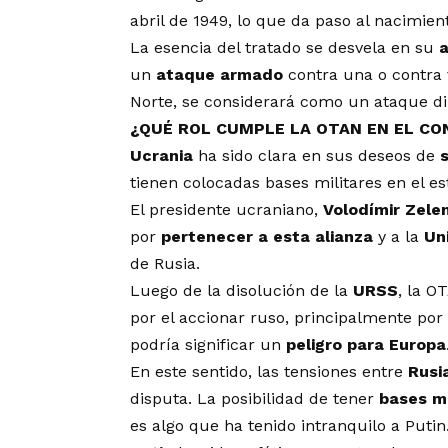
abril de 1949, lo que da paso al nacimien
La esencia del tratado se desvela en su
a
un
ataque armado
contra una o contra 
Norte, se considerará como un ataque diri
¿QUÉ ROL CUMPLE LA OTAN EN EL CO
Ucrania
ha sido clara en sus deseos de
s
tienen colocadas bases militares en el es
El presidente ucraniano,
Volodímir Zele
por
pertenecer a esta alianza
y a la
Un
de Rusia.
Luego de la disolución de la
URSS
, la 
por el accionar ruso, principalmente por
podría significar un
peligro para Europa
En este sentido, las tensiones entre
Rusi
disputa. La posibilidad de tener
bases m
es algo que ha tenido intranquilo a Putin