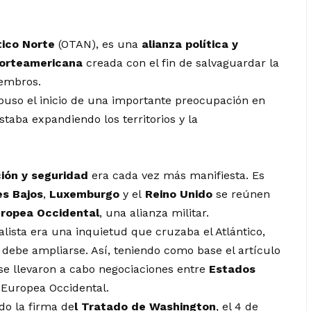
tico Norte
(OTAN), es una
alianza política y
orteamericana
creada con el fin de salvaguardar la
iembros.
uso el inicio de una importante preocupación en
staba expandiendo los territorios y la
ción y seguridad
era cada vez más manifiesta. Es
es Bajos
,
Luxemburgo
y el
Reino Unido
se reúnen
ropea Occidental
, una alianza militar.
alista era una inquietud que cruzaba el Atlántico,
r debe ampliarse. Así, teniendo como base el artículo
 se llevaron a cabo negociaciones entre
Estados
n Europea Occidental.
do la firma de
l Tratado de Washington
, el 4 de