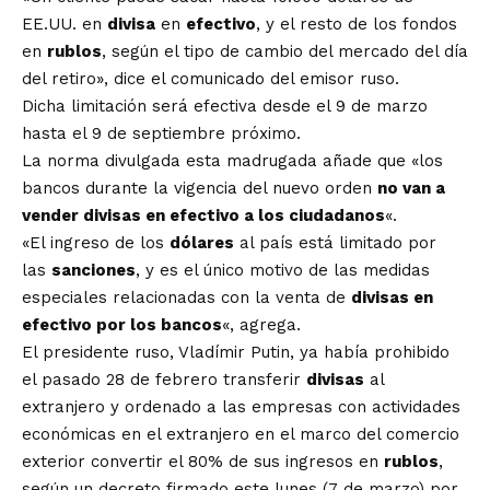
EE.UU. en
divisa
en
efectivo
, y el resto de los fondos
en
rublos
, según el tipo de cambio del mercado del día
del retiro», dice el comunicado del emisor ruso.
Dicha limitación será efectiva desde el 9 de marzo
hasta el 9 de septiembre próximo.
La norma divulgada esta madrugada añade que «los
bancos durante la vigencia del nuevo orden
no van a
vender divisas en efectivo a los ciudadanos
«.
«El ingreso de los
dólares
al país está limitado por
las
sanciones
, y es el único motivo de las medidas
especiales relacionadas con la venta de
divisas en
efectivo por los bancos
«, agrega.
El presidente ruso, Vladímir Putin, ya había prohibido
el pasado 28 de febrero transferir
divisas
al
extranjero y ordenado a las empresas con actividades
económicas en el extranjero en el marco del comercio
exterior convertir el 80% de sus ingresos en
rublos
,
según un decreto firmado este lunes (7 de marzo) por