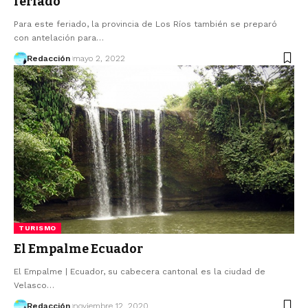
feriado
Para este feriado, la provincia de Los Ríos también se preparó
con antelación para…
Redacción
mayo 2, 2022
TURISMO
El Empalme Ecuador
El Empalme | Ecuador, su cabecera cantonal es la ciudad de
Velasco…
Redacción
noviembre 12, 2020