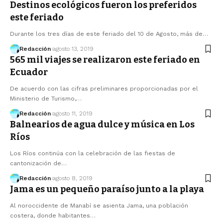
Destinos ecológicos fueron los preferidos
este feriado
Durante los tres días de este feriado del 10 de Agosto, más de…
Redacción
agosto 13, 2019
565 mil viajes se realizaron este feriado en
Ecuador
De acuerdo con las cifras preliminares proporcionadas por el
Ministerio de Turismo,…
Redacción
agosto 11, 2019
Balnearios de agua dulce y música en Los
Ríos
Los Ríos continúa con la celebración de las fiestas de
cantonización de…
Redacción
agosto 8, 2019
Jama es un pequeño paraíso junto a la playa
Al noroccidente de Manabí se asienta Jama, una población
costera, donde habitantes…