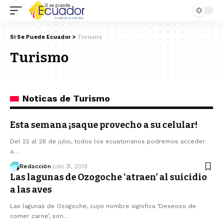
Si Se Puede Ecuador
>
Turismo
Turismo
Noticas de Turismo
Esta semana ¡saque provecho a su celular!
Del 22 al 28 de julio, todos los ecuatorianos podremos acceder
a…
Redacción
julio 31, 2019
Las lagunas de Ozogoche ‘atraen’ al suicidio
a las aves
Las lagunas de Ozogoche, cuyo nombre significa ‘Deseoso de
comer carne’, son…