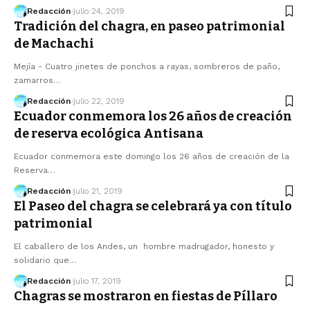
Redacción
julio 24, 2019
Tradición del chagra, en paseo patrimonial
de Machachi
Mejía - Cuatro jinetes de ponchos a rayas, sombreros de paño,
zamarros…
Redacción
julio 22, 2019
Ecuador conmemora los 26 años de creación
de reserva ecológica Antisana
Ecuador conmemora este domingo los 26 años de creación de la
Reserva…
Redacción
julio 21, 2019
El Paseo del chagra se celebrará ya con título
patrimonial
El caballero de los Andes, un hombre madrugador, honesto y
solidario que…
Redacción
julio 17, 2019
Chagras se mostraron en fiestas de Píllaro